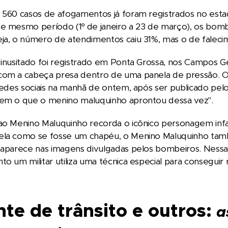
 560 casos de afogamentos já foram registrados no esta
e mesmo período (1º de janeiro a 23 de março), os bomb
ja, o número de atendimentos caiu 31%, mas o de faleci
 inusitado foi registrado em Ponta Grossa, nos Campos 
com a cabeça presa dentro de uma panela de pressão. O
 redes sociais na manhã de ontem, após ser publicado p
hem o que o menino maluquinho aprontou dessa vez".
ao Menino Maluquinho recorda o icônico personagem infan
ela como se fosse um chapéu, o Menino Maluquinho tam
e aparece nas imagens divulgadas pelos bombeiros. Nes
o um militar utiliza uma técnica especial para conseguir r
te de trânsito e outros:
a