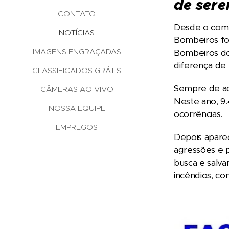
de ser
CONTATO
Desde o come
NOTÍCIAS
Bombeiros fo
IMAGENS ENGRAÇADAS
Bombeiros do
diferença de 
CLASSIFICADOS GRÁTIS
Sempre de aco
CÂMERAS AO VIVO
Neste ano, 9.
NOSSA EQUIPE
ocorrências.
EMPREGOS
Depois apare
agressões e p
busca e salv
incêndios, co