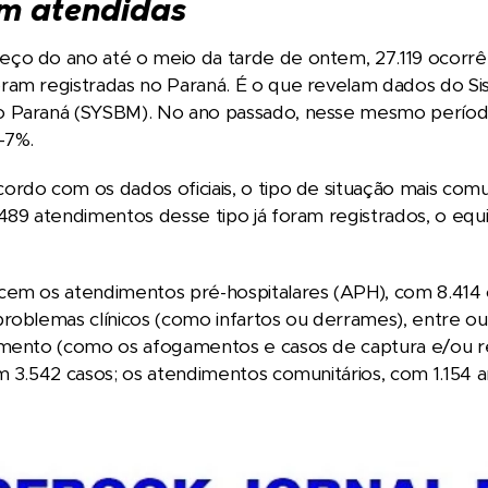
em atendidas
ço do ano até o meio da tarde de ontem, 27.119 ocorr
ram registradas no Paraná. É o que revelam dados do Si
 Paraná (SYSBM). No ano passado, nesse mesmo período,
-7%.
rdo com os dados oficiais, o tipo de situação mais comum
489 atendimentos desse tipo já foram registrados, o equ
cem os atendimentos pré-hospitalares (APH), com 8.414
roblemas clínicos (como infartos ou derrames), entre o
amento (como os afogamentos e casos de captura e/ou re
m 3.542 casos; os atendimentos comunitários, com 1.154 