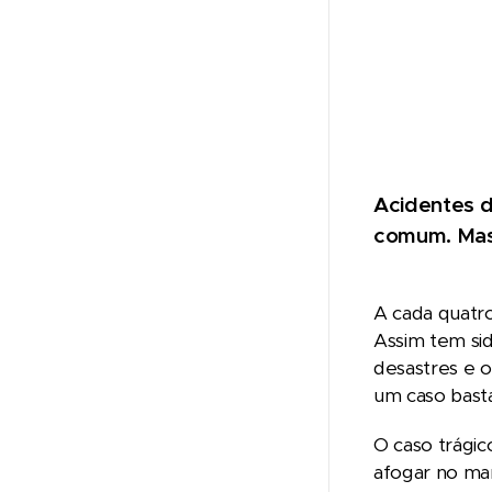
Acidentes d
comum. Mas 
A cada quatr
Assim tem sid
desastres e o
um caso bast
O caso trágic
afogar no mar