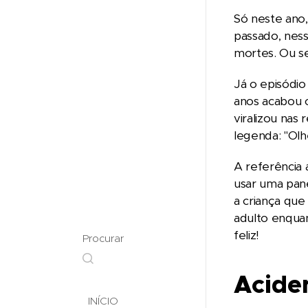
Só neste ano,
passado, ness
mortes. Ou se
Já o episódio
anos acabou 
viralizou nas
legenda: "Ol
A referência 
usar uma pan
a criança qu
adulto enquant
feliz!
Procurar
Aciden
INÍCIO