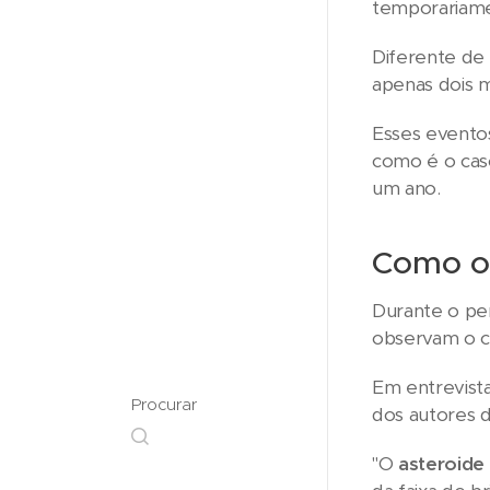
temporariamen
Diferente de
apenas dois m
Esses evento
como é o cas
um ano.
Como ob
Durante o pe
observam o c
Em entrevista
Procurar
dos autores 
"O
asteroide