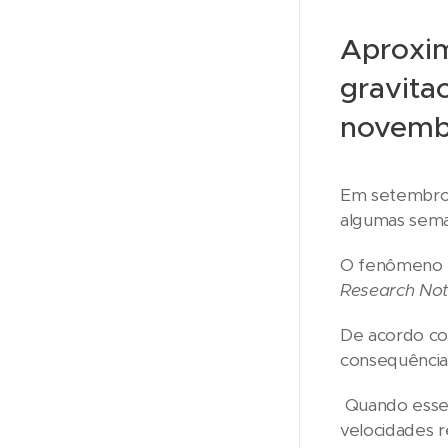
Aproxim
gravita
novemb
Em setembro, 
algumas sem
O fenômeno f
Research Not
De acordo co
consequência 
Quando esses
velocidades 