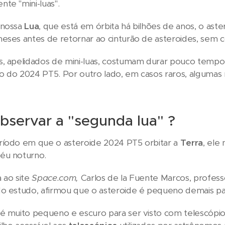
te "mini-luas".
 nossa
Lua
, que está em órbita há bilhões de anos, o a
eses antes de retornar ao cinturão de asteroides, sem
s, apelidados de mini-luas, costumam durar pouco temp
o do 2024 PT5. Por outro lado, em casos raros, alguma
servar a "segunda lua" ?
ríodo em que o asteroide 2024 PT5 orbitar a
Terra
, ele
éu noturno.
 ao site
Space.com,
Carlos de la Fuente Marcos, profes
do estudo, afirmou que o asteroide é pequeno demais p
é muito pequeno e escuro para ser visto com telescópio