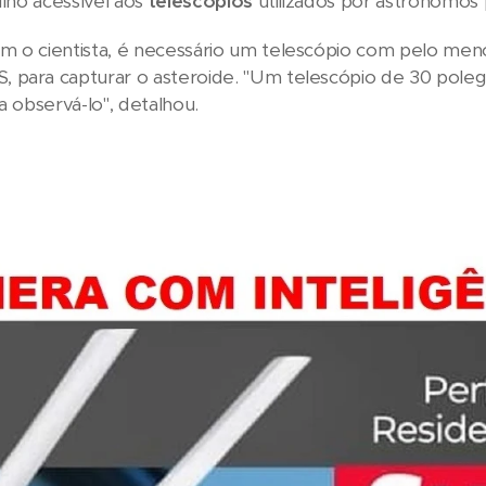
ilho acessível aos
telescópios
utilizados por astrônomos pr
m o cientista, é necessário um telescópio com pelo me
 para capturar o asteroide. "Um telescópio de 30 pole
a observá-lo", detalhou.