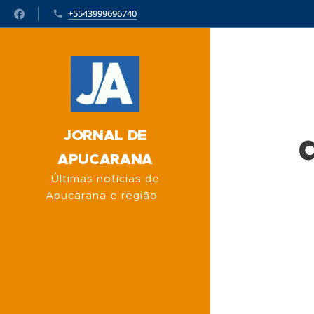
+5543999696740
JORNAL DE
APUCARANA
Últimas notícias de
Apucarana e região