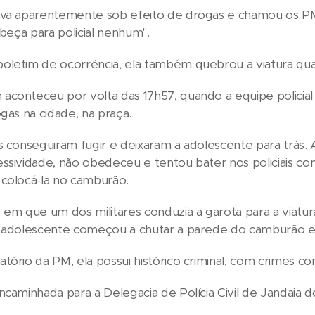
ava aparentemente sob efeito de drogas e chamou os PM
cabeça para policial nenhum".
oletim de ocorrência, ela também quebrou a viatura qu
conteceu por volta das 17h57, quando a equipe policial 
ogas na cidade, na praça.
os conseguiram fugir e deixaram a adolescente para trá
ssividade, não obedeceu e tentou bater nos policiais c
 colocá-la no camburão.
 que um dos militares conduzia a garota para a viatura,
a adolescente começou a chutar a parede do camburão e
tório da PM, ela possui histórico criminal, com crimes c
ncaminhada para a Delegacia de Polícia Civil de Jandaia d