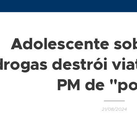
Adolescente sob
drogas destrói vi
PM de "po
21/08/2024