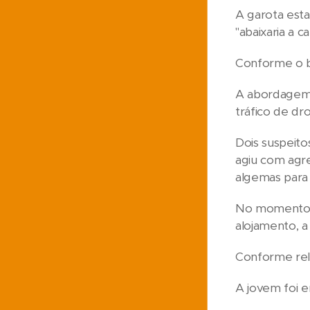
A garota est
"abaixaria a 
Conforme o b
A abordagem a
tráfico de dr
Dois suspeit
agiu com agre
algemas para
No momento em
alojamento, 
Conforme rela
A jovem foi e