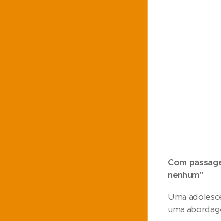
Com passagen
nenhum"
Uma adolescen
uma abordage