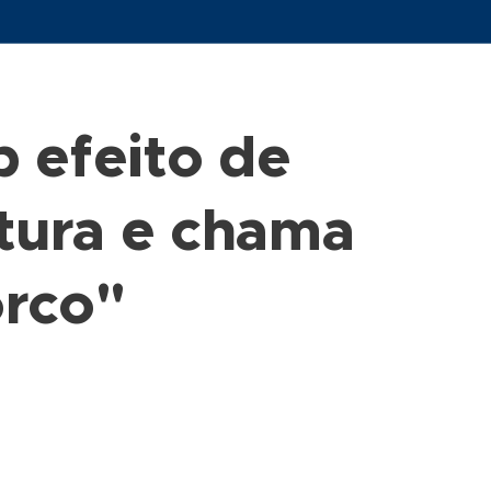
 efeito de
atura e chama
rco"