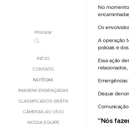
No momento d
encaminhadas
Os envolvidos
Procurar
A operação te
policiais e do
INÍCIO
Essa ação de
relacionados,
CONTATO
NOTÍCIAS
Emergências
IMAGENS ENGRAÇADAS
Disque denún
CLASSIFICADOS GRÁTIS
Comunicação S
CÂMERAS AO VIVO
"Nós faze
NOSSA EQUIPE