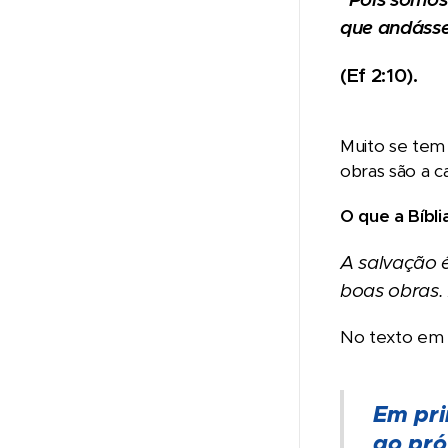
que andáss
(Ef 2:10).
Muito se tem 
obras são a c
O que a Bíbli
A salvação 
boas obras.
No texto em t
Em pri
ao pró