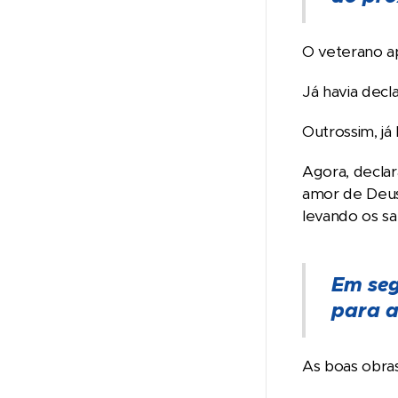
O veterano ap
Já havia dec
Outrossim, já
Agora, decla
amor de Deus 
levando os s
Em seg
para a
As boas obra