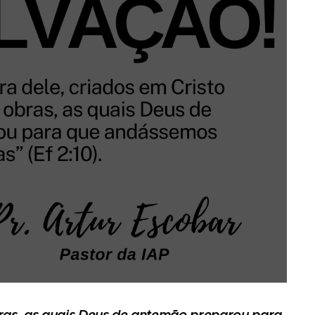
bras, as quais Deus de antemão preparou para