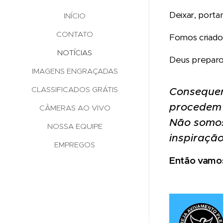
Deixar, porta
INÍCIO
CONTATO
Fomos criados
NOTÍCIAS
Deus preparou
IMAGENS ENGRAÇADAS
CLASSIFICADOS GRÁTIS
Consequen
procedem 
CÂMERAS AO VIVO
Não somos 
NOSSA EQUIPE
inspiraçã
EMPREGOS
Então vamos