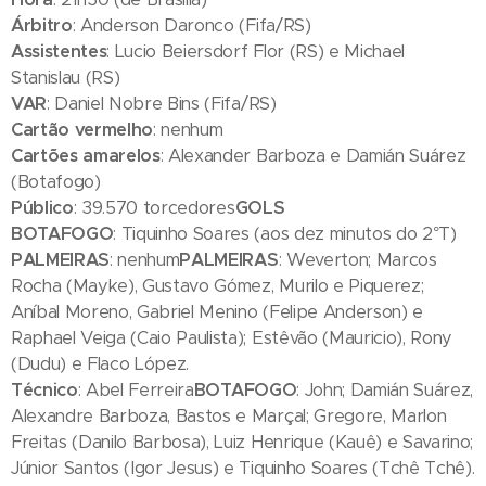
Árbitro
: Anderson Daronco (Fifa/RS)
Assistentes
: Lucio Beiersdorf Flor (RS) e Michael
Stanislau (RS)
VAR
: Daniel Nobre Bins (Fifa/RS)
Cartão vermelho
: nenhum
Cartões amarelos
: Alexander Barboza e Damián Suárez
(Botafogo)
Público
: 39.570 torcedores
GOLS
BOTAFOGO
: Tiquinho Soares (aos dez minutos do 2°T)
PALMEIRAS
: nenhum
PALMEIRAS
: Weverton; Marcos
Rocha (Mayke), Gustavo Gómez, Murilo e Piquerez;
Aníbal Moreno, Gabriel Menino (Felipe Anderson) e
Raphael Veiga (Caio Paulista); Estêvão (Mauricio), Rony
(Dudu) e Flaco López.
Técnico
: Abel Ferreira
BOTAFOGO
: John; Damián Suárez,
Alexandre Barboza, Bastos e Marçal; Gregore, Marlon
Freitas (Danilo Barbosa), Luiz Henrique (Kauê) e Savarino;
Júnior Santos (Igor Jesus) e Tiquinho Soares (Tchê Tchê).