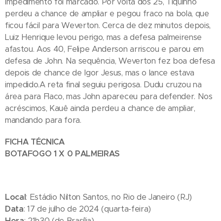
impedimento foi marcado. Por volta dos 25, Tiquinho
perdeu a chance de ampliar e pegou fraco na bola, que
ficou fácil para Weverton. Cerca de dez minutos depois,
Luiz Henrique levou perigo, mas a defesa palmeirense
afastou. Aos 40, Felipe Anderson arriscou e parou em
defesa de John. Na sequência, Weverton fez boa defesa
depois de chance de Igor Jesus, mas o lance estava
impedido.A reta final seguiu perigosa. Dudu cruzou na
área para Flaco, mas John apareceu para defender. Nos
acréscimos, Kauê ainda perdeu a chance de ampliar,
mandando para fora.
FICHA TÉCNICA
BOTAFOGO 1 X 0 PALMEIRAS
Local
: Estádio Nilton Santos, no Rio de Janeiro (RJ)
Data
: 17 de julho de 2024 (quarta-feira)
Hora
: 21h30 (de Brasília)