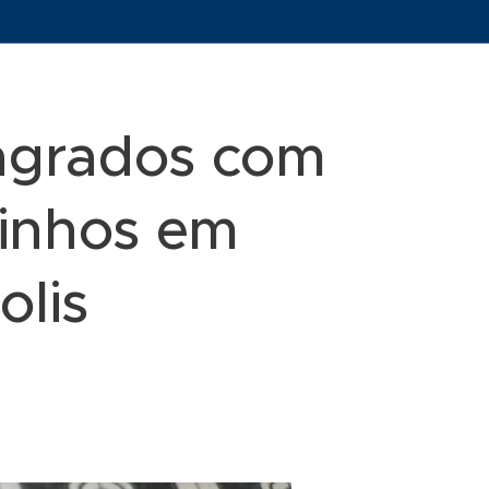
lagrados com
tinhos em
olis