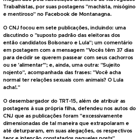
Trabalhistas, por suas postagens "machista, misógino
e mentiroso" no Facebook de Montanagna.
O CNJ focou em sete publicações, incluindo: uma
discutindo o "suposto padrão das eleitoras dos
então candidatos Bolsonaro e Lula"; um comentário
em postagem com a mensagem "Vocês têm 37 dias
para decidir se querem passear com seus cachorros
ou se 'alimentar'"; e, ainda, uma outra: "Sujeito
nojento", acompanhada das frases: "Você acha
normal ter relações sexuais com animais? O Lula
acha!."
O desembargador do TRT-15, além de atribuir as
postagens à sua própria filha, defendeu nos autos do
CNJ que as publicações foram "excessivamente
dimensionadas de tal maneira que extrapolaram e
até deturparam, em suas alegações, os respectivos
teor e intenção constatados naqueles posts".