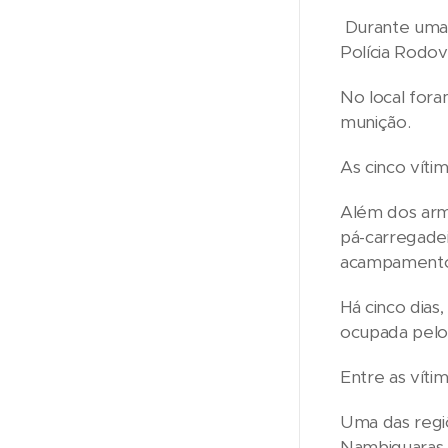
Durante uma 
Polícia Rodo
No local fora
munição.
As cinco vítim
Além dos arm
pá-carregadei
acampamento
Há cinco dia
ocupada pelo
Entre as víti
Uma das regiõ
Nambiquaras