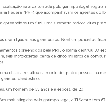
fiscalização na área tomada pelo garimpo ilegal, seguranç
viária Federal (PRF) que acompanhavam os agentes do I
m apreendidos um fuzil, uma submetralhadora, duas pistol
as eram ligadas aos garimpeiros. Nenhum policial ou fiscal
amentos apreendidos pela PRF, o Ibama destruiu 30 esc
ra, seis motocicletas, cerca de cinco mil litros de comb
s.
s, uma chacina resultou na morte de quatro pessoas na 
 garimpo clandestino.
mas, um homem de 33 anos e a esposa, de 20.
es mais atingidas pelo garimpo ilegal, a TI Sararé tem 67
.