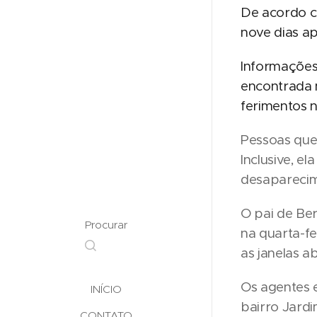
De acordo co
nove dias a
Informações 
encontrada m
ferimentos 
Pessoas que
Inclusive, e
desaparecime
O pai de Ber
Procurar
na quarta-f
as janelas a
Os agentes 
INÍCIO
bairro Jard
CONTATO