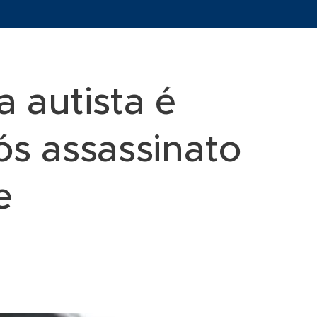
a autista é
ós assassinato
e