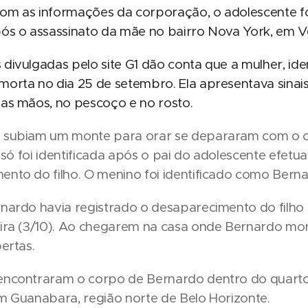
m as informações da corporação, o adolescente foi
pós o assassinato da mãe no bairro Nova York, em V
divulgadas pelo site G1 dão conta que a mulher, id
orta no dia 25 de setembro. Ela apresentava sinais
nas mãos, no pescoço e no rosto.
 subiam um monte para orar se depararam com o c
la só foi identificada após o pai do adolescente efet
nto do filho. O menino foi identificado como Berna
nardo havia registrado o desaparecimento do filho 
eira (3/10). Ao chegarem na casa onde Bernardo mo
bertas.
encontraram o corpo de Bernardo dentro do quarto
im Guanabara, região norte de Belo Horizonte.