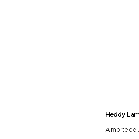
Heddy Lama
A morte de u