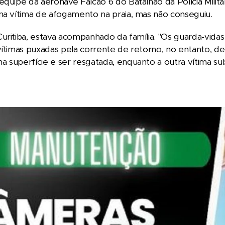
 equipe da aeronave Falcão 6 do Batalhão da Polícia Mi
ma vítima de afogamento na praia, mas não conseguiu.
uritiba, estava acompanhado da família. "Os guarda-vida
vítimas puxadas pela corrente de retorno, no entanto, de
 superfície e ser resgatada, enquanto a outra vítima s