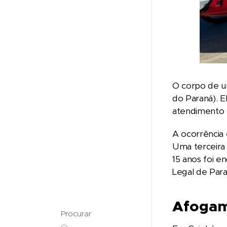
O corpo de um
do Paraná). 
atendimento n
A ocorrência 
Uma terceira
15 anos foi e
Legal de Para
Afogam
Procurar