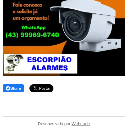
Share
Desenvolvido por
Webnode