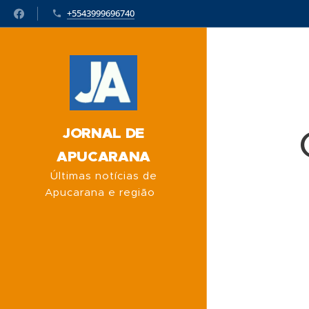
+5543999696740
JORNAL DE
APUCARANA
Últimas notícias de
Apucarana e região