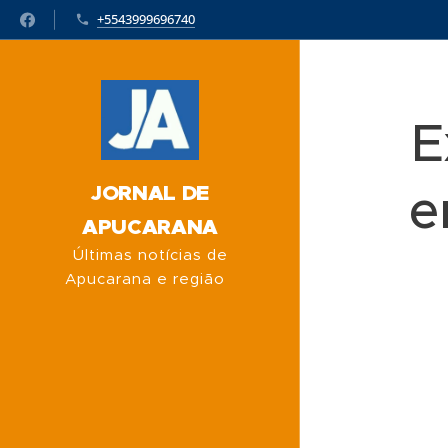
+5543999696740
E
e
JORNAL DE
APUCARANA
Últimas notícias de
Apucarana e região