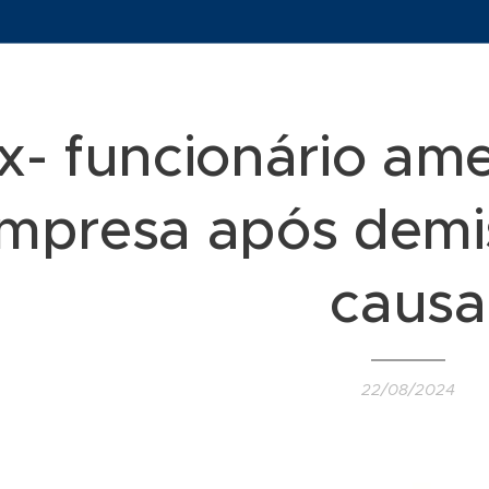
x- funcionário am
mpresa após demis
causa
22/08/2024