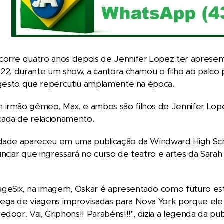
corre quatro anos depois de Jennifer Lopez ter apres
022, durante um show, a cantora chamou o filho ao palco
, gesto que repercutiu amplamente na época.
 irmão gêmeo, Max, e ambos são filhos de Jennifer Lope
ada de relacionamento.
idade apareceu em uma publicação da Windward High Scho
nciar que ingressará no curso de teatro e artes da Sara
geSix, na imagem, Oskar é apresentado como futuro estu
ga de viagens improvisadas para Nova York porque ele v
door. Vai, Griphons!! Parabéns!!!", dizia a legenda da pub