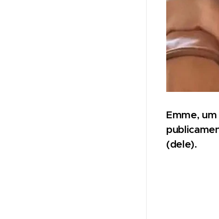
Emme, um d
publicamen
(dele).