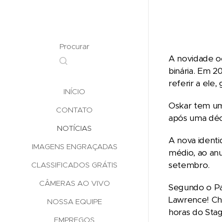
Procurar
A novidade o
binária. Em 2
referir a ele
INÍCIO
Oskar tem um
CONTATO
após uma déc
NOTÍCIAS
A nova ident
IMAGENS ENGRAÇADAS
médio, ao anu
setembro.
CLASSIFICADOS GRÁTIS
CÂMERAS AO VIVO
Segundo o Pa
Lawrence! Che
NOSSA EQUIPE
horas do Stage
EMPREGOS