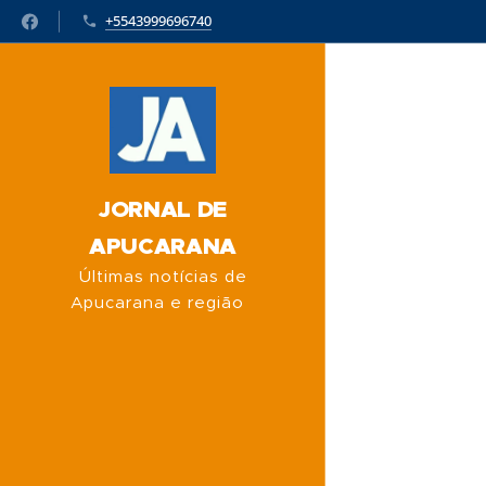
+5543999696740
JORNAL DE
APUCARANA
Últimas notícias de
Apucarana e região