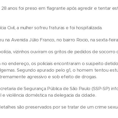
8 anos foi preso em flagrante após agredir e tentar est
ia Civil, a mulher sofreu fraturas e foi hospitalizada.
u na Avenida Júlio Franco, no bairro Rocio, na sexta-feira
lícia, vizinhos ouviram os gritos de pedidos de socorro d
o endereço, os policiais encontraram o suspeito detido
lgemas. Segundo apurado pelo g1, o homem tentou estupr
xtremamente agressivo e sob efeito de drogas.
cretaria de Segurança Pública de São Paulo (SSP-SP) in
l e violência doméstica na delegacia da cidade.
etalhes são preservados por se tratar de um crime sexua