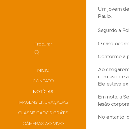
Um jovem de 2
Paulo.
Segundo a Políc
O caso ocorre
Procurar
Conforme a po
Ao chegarem n
INÍCIO
com uso de a
CONTATO
Ele estava e
NOTÍCIAS
Em nota, a Se
IMAGENS ENGRAÇADAS
lesão corpora
CLASSIFICADOS GRÁTIS
No entanto, d
CÂMERAS AO VIVO