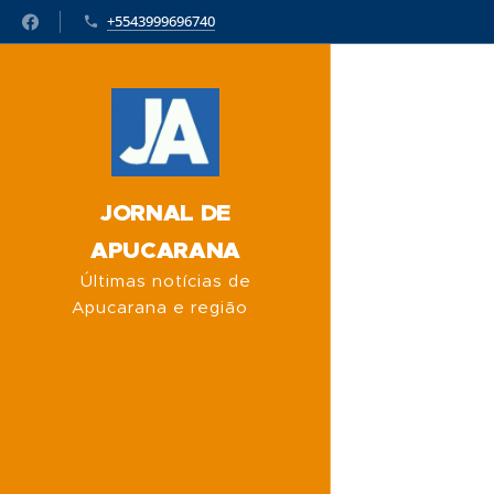
+5543999696740
JORNAL DE
APUCARANA
Últimas notícias de
Apucarana e região