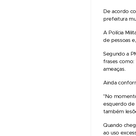
De acordo com
prefeitura mu
A Polícia Mil
de pessoas e,
Segundo a PM,
frases como: 
ameaças.
Ainda conform
"No momento 
esquerdo de 
também lesõe
Quando chegou
ao uso excess