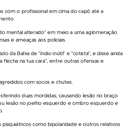
os com o profissional em cima do capô até a
mento.
stado mental alterado" em meio a uma aglomeração
sas e ameaças aos policiais.
a Bahia de "índio inútil" e "cotista", e disse ainda
 flecha na tua cara", entre outras ofensas e
m agredidos com socos e chutes.
ferindo duas mordidas, causando lesão no braço
ou lesão no joelho esquerdo e ombro esquerdo e
o.
siquiátricos como bipolaridade e outros relativos