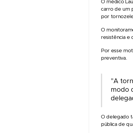
O médico Laur
carro de um p
por tornozelei
O monitorame
resistência e
Por esse moti
preventiva.
"A torn
modo q
delega
O delegado t
pública de qua