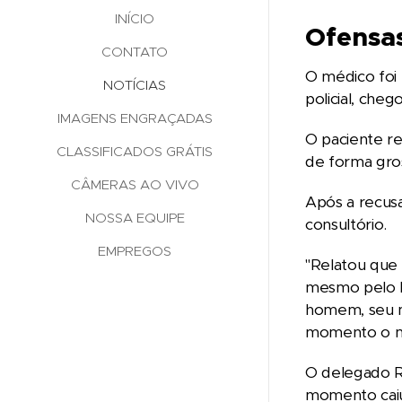
INÍCIO
Ofensas
CONTATO
O médico foi 
NOTÍCIAS
policial, che
IMAGENS ENGRAÇADAS
O paciente re
CLASSIFICADOS GRÁTIS
de forma gros
CÂMERAS AO VIVO
Após a recusa
NOSSA EQUIPE
consultório.
EMPREGOS
"Relatou que 
mesmo pelo b
homem, seu ma
momento o mé
O delegado R
momento caiu