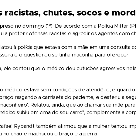
 racistas, chutes, socos e mord
preso no domingo (1º). De acordo com a Polícia Militar (P
gou a proferir ofensas racistas e agredir os agentes com c
latou à polícia que estava com a mãe em uma consulta c
seira e o questionou se tinha maconha para oferecer.
, ele contou que o médico deu cutucões agressivos nele,
o médico estava sem condições de atendê-lo, e quando sa
raço rasgando a camiseta do paciente, e desferiu a seg
conheiro'. Relatou, ainda, que ao chamar sua mãe para 
dico subiu em cima do seu carro", complementa a cor
afael Rybandt também afirmou que a mulher tentou impe
 no chão e machucou o braço e a perna.