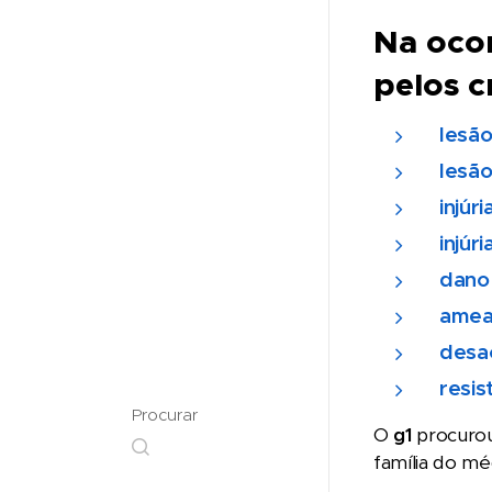
Na ocor
pelos c
lesão
lesão
injúri
injúr
dano 
ameaç
desa
resis
Procurar
O
g1
procurou
família do mé