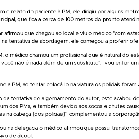
 o relato do paciente à PM, ele dirigiu por alguns metr
nicipal, que fica a cerca de 100 metros do pronto atendi
itar afirmou que chegou ao local e viu o médico "com e
 na tentativa de abordagem, ele começou a proferir ofen
 o médico chamou um profissional que é natural do estado d
"você não é nada além de um substituto", "vou enfiar uma
e a PM, ao tentar colocá-lo na viatura os policiais fora
da tentativa de algemamento do autor, este acabou des
um dos PMs, e também devido aos socos e chutes caus
s na cabeça [dos policiais]", complementou a corporaçã
 na delegacia o médico afirmou que possui transtornos p
ivo de álcool.