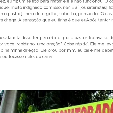
z, eu fiz um feitiço para matar ele e não funcionou. O c
iquei muito indignado com isso, né? E aí [os satanistas] fi
 o pastor] cheio de orgulho, soberba, pensando: 'O cara 
ra chega. A sensação que eu tinha é que eu
Após tentar m
ex-satanista disse ter percebido que o pastor tratava-s
or você, rapidinho, uma oração? Coisa rápida'. Ele me le
 na minha direção. Ele orou por mim, eu caí e me debati
 eu tocasse nele, eu cairia".