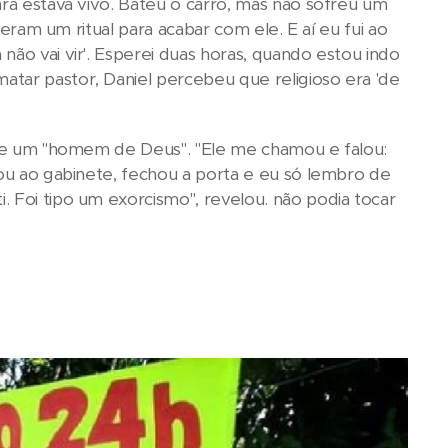
ara estava vivo. Bateu o carro, mas não sofreu um
zeram um ritual para acabar com ele. E aí eu fui ao
não vai vir'. Esperei duas horas, quando estou indo
atar pastor, Daniel percebeu que religioso era 'de
e de um "homem de Deus". "Ele me chamou e falou:
vou ao gabinete, fechou a porta e eu só lembro de
. Foi tipo um exorcismo", revelou.
não podia tocar