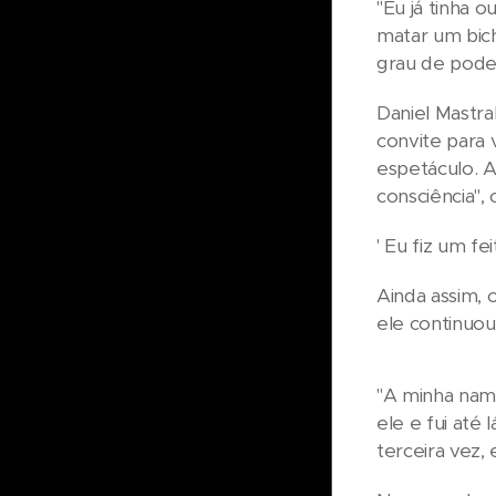
"Eu já tinha o
matar um bich
grau de poder
Daniel Mastr
convite para 
espetáculo. A
consciência",
' Eu fiz um fei
Ainda assim, 
ele continuou
"A minha namo
ele e fui até
terceira vez,