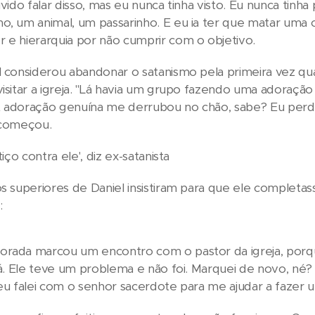
uvido falar disso, mas eu nunca tinha visto. Eu nunca tinha
o, um animal, um passarinho. E eu ia ter que matar uma c
 e hierarquia por não cumprir com o objetivo.
al considerou abandonar o satanismo pela primeira vez 
visitar a igreja. "Lá havia um grupo fazendo uma adoração
 adoração genuína me derrubou no chão, sabe? Eu perdi 
 começou.
tiço contra ele', diz ex-satanista
os superiores de Daniel insistiram para que ele completass
:
rada marcou um encontro com o pastor da igreja, porque 
 lá. Ele teve um problema e não foi. Marquei de novo, n
 eu falei com o senhor sacerdote para me ajudar a fazer 