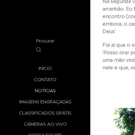
Na segunda ve
arranhão. Eu f
encontro [com
embora, o ca
Deus'
Procurar
Foi aí que o 
'Posso orar p
uma mão vindo
nele e que, se
INÍCIO
CONTATO
NOTÍCIAS
IMAGENS ENGRAÇADAS
CLASSIFICADOS GRÁTIS
CÂMERAS AO VIVO