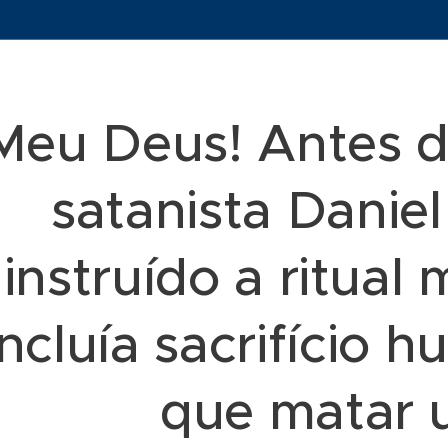
Meu Deus! Antes d
satanista Daniel
instruído a ritua
incluía sacrifício 
que matar u