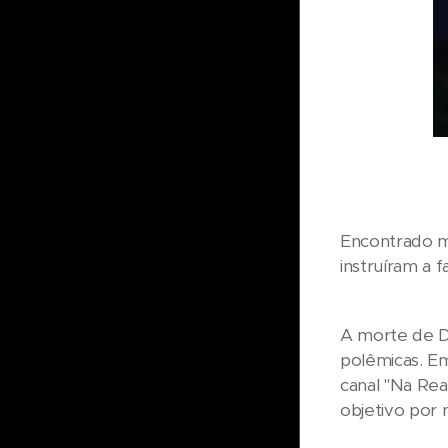
Encontrado mo
instruíram a 
A morte de Da
polêmicas. Em
canal "Na Rea
objetivo por 