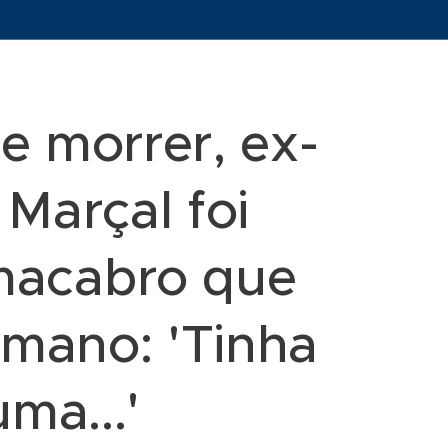
e morrer, ex-
 Marçal foi
l macabro que
humano: 'Tinha
ma...'