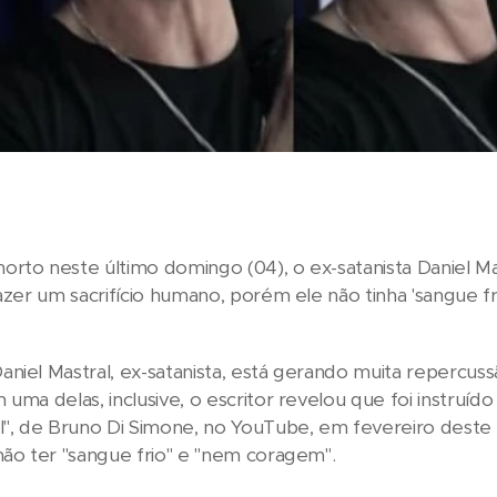
rto neste último domingo (04), o ex-satanista Daniel M
fazer um sacrifício humano, porém ele não tinha 'sangue f
niel Mastral, ex-satanista, está gerando muita repercussã
 uma delas, inclusive, o escritor revelou que foi instruíd
l", de Bruno Di Simone, no YouTube, em fevereiro deste 
não ter "sangue frio" e "nem coragem".