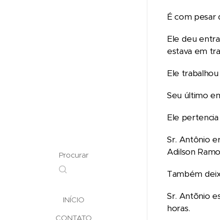
É com pesar
Ele deu entr
estava em tr
Ele trabalhou
Seu último e
Ele pertencia 
Sr. Antônio e
Adilson Ramo
Procurar
Também deixo
Sr. Antõnio e
INÍCIO
horas.
CONTATO