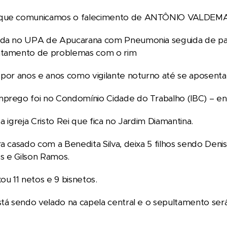
 que comunicamos o falecimento de ANTÔNIO VALDEMA
ada no UPA de Apucarana com Pneumonia seguida de para
atamento de problemas com o rim
 por anos e anos como vigilante noturno até se aposenta
mprego foi no Condomínio Cidade do Trabalho (IBC) – e
a igreja Cristo Rei que fica no Jardim Diamantina.
ra casado com a Benedita Silva, deixa 5 filhos sendo Den
s e Gilson Ramos.
u 11 netos e 9 bisnetos.
stá sendo velado na capela central e o sepultamento será 