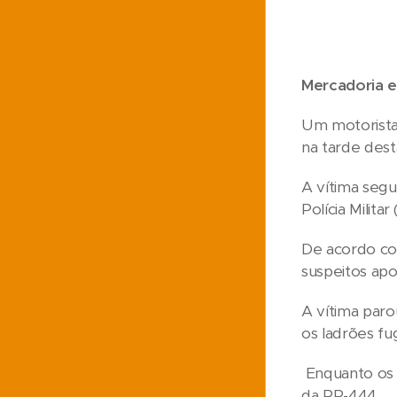
Mercadoria e
Um motorista 
na tarde dest
A vítima seg
Polícia Milit
De acordo com
suspeitos apo
A vítima paro
os ladrões fu
Enquanto os p
da PR-444.