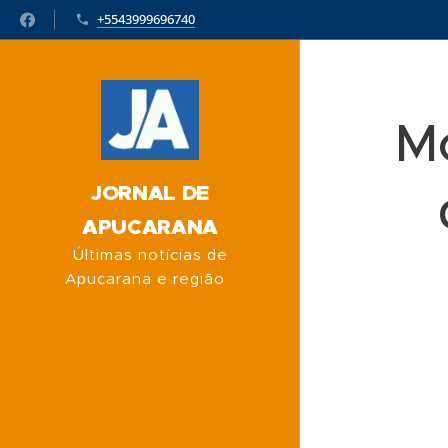
+5543999696740
Mo
JORNAL DE
APUCARANA
Últimas notícias de
Apucarana e região