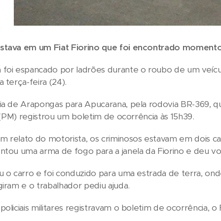
stava em um Fiat Fiorino que foi encontrado moment
foi espancado por ladrões durante o roubo de um veícu
a terça-feira (24).
uia de Arapongas para Apucarana, pela rodovia BR-369, 
ar (PM) registrou um boletim de ocorrência às 15h39.
 relato do motorista, os criminosos estavam em dois car
ntou uma arma de fogo para a janela da Fiorino e deu v
u o carro e foi conduzido para uma estrada de terra, on
giram e o trabalhador pediu ajuda.
oliciais militares registravam o boletim de ocorrência, o