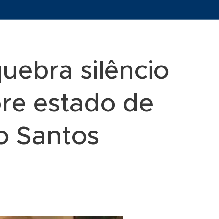
quebra silêncio
bre estado de
io Santos