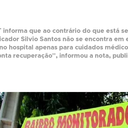
 informa que ao contrário do que está s
cador Silvio Santos não se encontra em e
no hospital apenas para cuidados médic
onta recuperação", informou a nota, publi