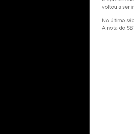
voltou a ser 
No último sáb
A nota do SBT