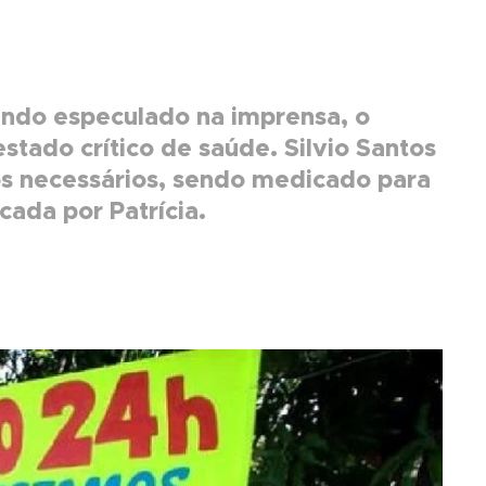
endo especulado na imprensa, o
stado crítico de saúde. Silvio Santos
os necessários, sendo medicado para
cada por Patrícia.