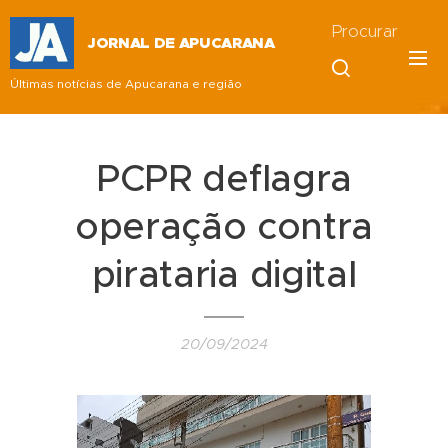
Procurar
JORNAL DE APUCARANA
Últimas notícias de Apucarana e região
PCPR deflagra
operação contra
pirataria digital
20/09/2024