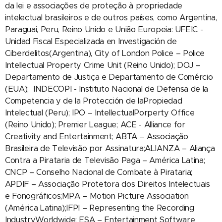
da lei e associações de proteção à propriedade
intelectual brasileiros e de outros países, como Argentina,
Paraguai, Peru, Reino Unido e União Europeia:⁠ UFEIC -
Unidad Fiscal Especializada en Investigación de
Ciberdelitos(Argentina), City of London Police – Police
Intellectual Property Crime Unit (Reino Unido); ⁠DOJ –
Departamento de Justiça e ⁠Departamento de Comércio
(EUA); ⁠ INDECOPI - Instituto Nacional de Defensa de la
Competencia y de la Protección de laPropiedad
Intelectual (Peru); ⁠IPO – IntellectualPorperty Office
(Reino Unido); ⁠Premier League; ACE - Alliance for
Creativity and Entertainment; ABTA – Associação
Brasileira de Televisão por Assinatura;⁠ALIANZA – Aliança
Contra a Pirataria de Televisão Paga – América Latina;
⁠CNCP – Conselho Nacional de Combate à Pirataria;
⁠APDIF – Associação Protetora dos Direitos Intelectuais
e Fonográficos;⁠MPA – Motion Picture Association
(América Latina);IFPI – Representing the Recording
IndustryWorldwide; ⁠ESA – Entertainment Software