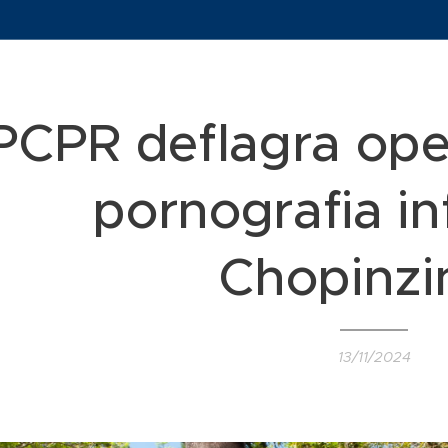
PCPR deflagra ope
pornografia in
Chopinzi
13/11/2024