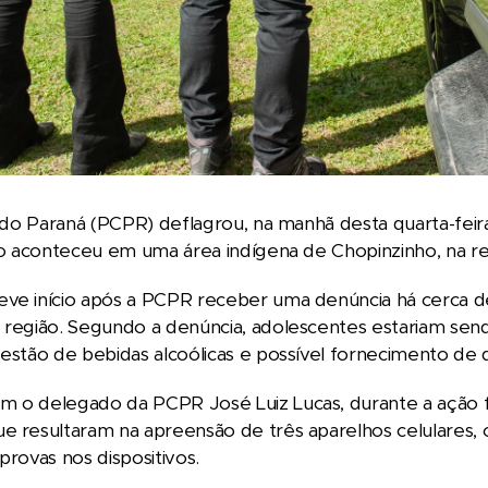
il do Paraná (PCPR) deflagrou, na manhã desta quarta-fe
ção aconteceu em uma área indígena de Chopinzinho, na r
eve início após a PCPR receber uma denúncia há cerca d
 região. Segundo a denúncia, adolescentes estariam sen
gestão de bebidas alcoólicas e possível fornecimento d
m o delegado da PCPR José Luiz Lucas, durante a ação
e resultaram na apreensão de três aparelhos celulares, os
provas nos dispositivos.