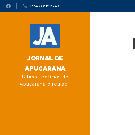
+5543999696740
JORNAL DE
APUCARANA
Últimas notícias de
Apucarana e região