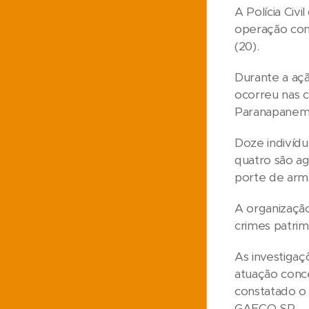
A Polícia Civ
operação cont
(20).
Durante a açã
ocorreu nas ci
Paranapanema
Doze indivídu
quatro são ag
porte de arma
A organização
crimes patrim
As investigaç
atuação conce
constatado o
GAECO-SP.