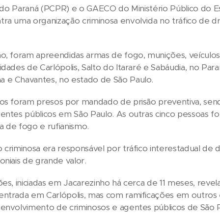
il do Paraná (PCPR) e o GAECO do Ministério Público do
ra uma organização criminosa envolvida no tráfico de dro
o, foram apreendidas armas de fogo, munições, veículos
dades de Carlópolis, Salto do Itararé e Sabáudia, no Paraná
 e Chavantes, no estado de São Paulo.
os foram presos por mandado de prisão preventiva, send
entes públicos em São Paulo. As outras cinco pessoas fo
 de fogo e rufianismo.
 criminosa era responsável por tráfico interestadual de 
oniais de grande valor.
ões, iniciadas em Jacarezinho há cerca de 11 meses, reve
ntrada em Carlópolis, mas com ramificações em outros est
 envolvimento de criminosos e agentes públicos de São 