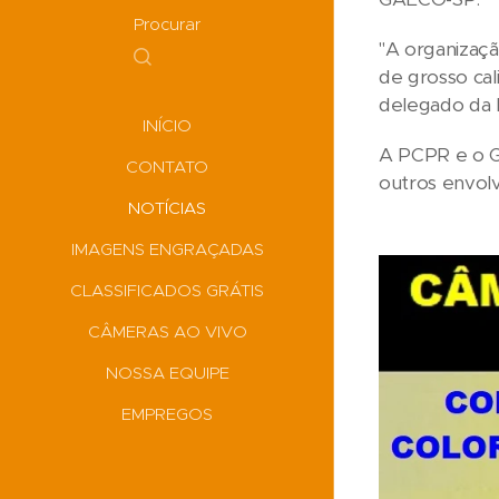
Procurar
"A organizaç
de grosso cal
delegado da 
INÍCIO
A PCPR e o G
CONTATO
outros envol
NOTÍCIAS
IMAGENS ENGRAÇADAS
CLASSIFICADOS GRÁTIS
CÂMERAS AO VIVO
NOSSA EQUIPE
EMPREGOS