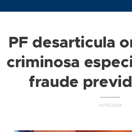
PF desarticula 
criminosa espec
fraude previd
10/10/2024