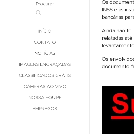
Os documentos
Procurar
INSS e às ins
bancárias par
Ainda não foi
INÍCIO
relatadas at
CONTATO
levantamento
NOTÍCIAS
Os envolvidos
IMAGENS ENGRAÇADAS
documento fal
CLASSIFICADOS GRÁTIS
CÂMERAS AO VIVO
NOSSA EQUIPE
EMPREGOS