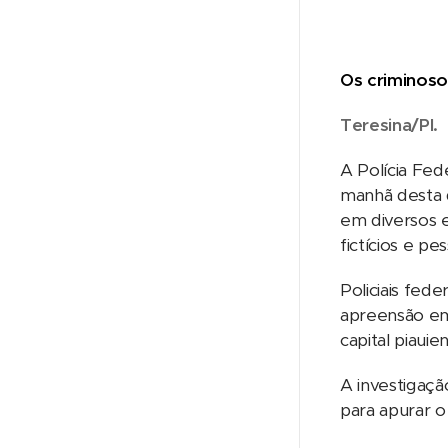
Os criminoso
Teresina/PI.
A Polícia Fed
manhã desta q
em diversos e
fictícios e pes
Policiais fed
apreensão em 
capital piauie
A investigaçã
para apurar o