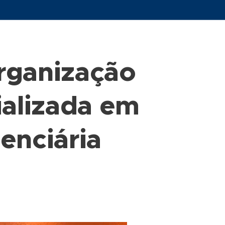
organização
ializada em
enciária