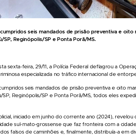
cumpridos seis mandados de prisão preventiva e oito
ú/SP, Reginópolis/SP e Ponta Porã/MS.
a sexta-feira, 29/11, a Polícia Federal deflagrou a Oper
riminosa especializada no tráfico internacional de entor
cumpridos seis mandados de prisão preventiva e oito ma
/SP, Reginópolis/SP e Ponta Porã/MS, todos eles expedi
olicial, iniciado em junho do corrente ano (2024), revelou
idade sul-mato-grossense que faz fronteira com a cidade
os falsos de caminhões e, finalmente, distribuía-a em div