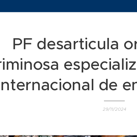
PF desarticula 
riminosa especializ
internacional de 
29/11/2024