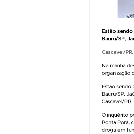
Estão sendo 
Bauru/SP, Ja
Cascavel/PR.
Na manhã dest
organização c
Estão sendo 
Bauru/SP, Jaú
Cascavel/PR.
O inquérito p
Ponta Porã, c
droga em fund