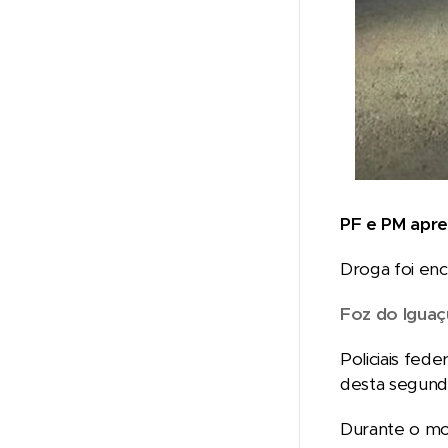
PF e PM apr
Droga foi enc
Foz do Igua
Policiais fed
desta segunda
Durante o mon