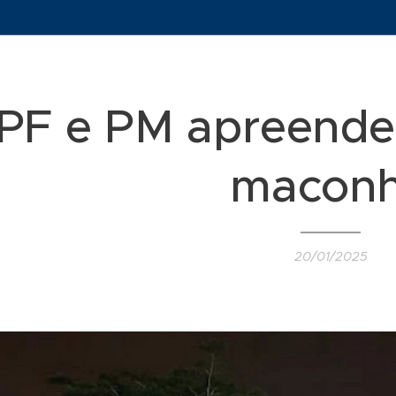
PF e PM apreende
macon
20/01/2025