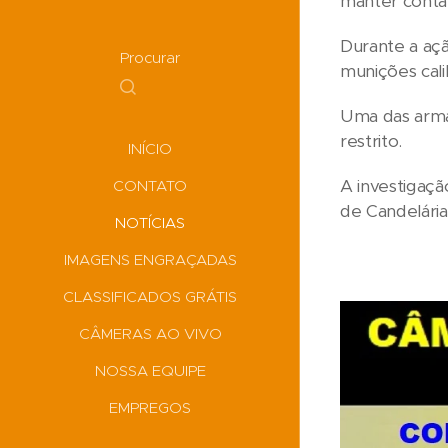
manter conta
Durante a açã
Procurar
munições cali
Uma das armas
restrito.
INÍCIO
A investigaçã
CONTATO
de Candelári
NOTÍCIAS
IMAGENS ENGRAÇADAS
CLASSIFICADOS GRÁTIS
CÂMERAS AO VIVO
NOSSA EQUIPE
EMPREGOS