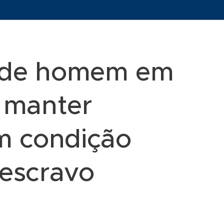
ende homem em
r manter
m condição
 escravo