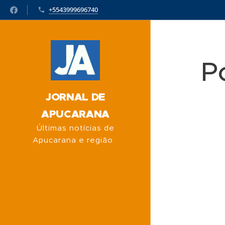
+5543999696740
P
JORNAL DE
APUCARANA
Últimas notícias de
Apucarana e região