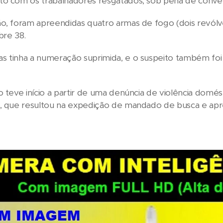
to com os trabalhadores resgatados, sob pena de conver
o, foram apreendidas quatro armas de fogo (dois revólve
bre 38.
 tinha a numeração suprimida, e o suspeito também foi 
o teve início a partir de uma denúncia de violência domést
a, que resultou na expedição de mandado de busca e ap