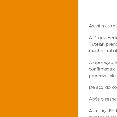
As vítimas r
A Polícia Fed
Tutelar, pren
manter traba
A operação fo
confirmada a 
precárias, al
De acordo com
Após o resgat
A Justiça Fed