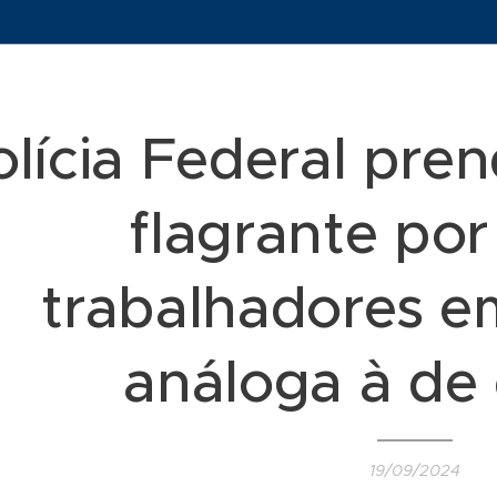
olícia Federal pr
flagrante po
trabalhadores e
análoga à de
19/09/2024