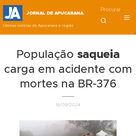
Procurar
JORNAL DE APUCARANA
Últimas notícias de Apucarana e região
População
saqueia
carga em acidente com
mortes na BR-376
16/09/2024