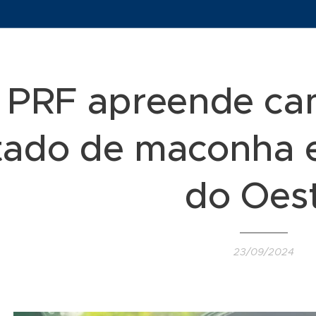
PRF apreende ca
tado de maconha 
do Oes
23/09/2024