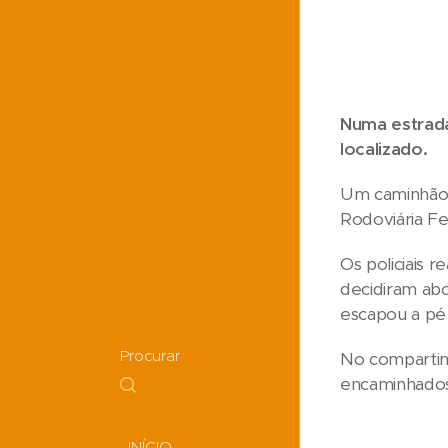
Numa estrada
localizado.
Um caminhão p
Rodoviária Fed
Os policiais 
decidiram abo
escapou a pé
Procurar
No compartime
encaminhados 
INÍCIO