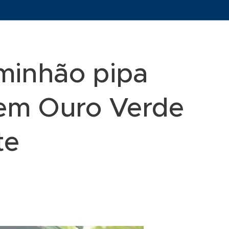
minhão pipa
em Ouro Verde
te