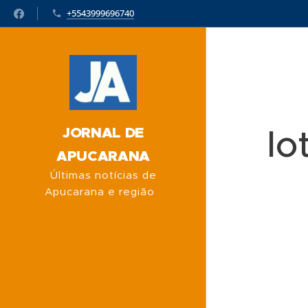
+5543999696740
lo
JORNAL DE
APUCARANA
Últimas notícias de
Apucarana e região