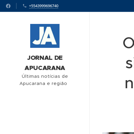
+5543999696740
O
s
JORNAL DE
APUCARANA
n
Últimas notícias de
Apucarana e região