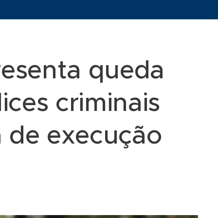
resenta queda
dices criminais
a de execução