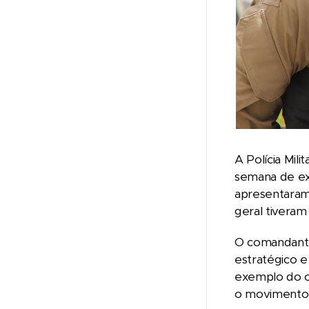
A Polícia Mil
semana de ex
apresentaram
geral tiveram
O comandante
estratégico e
exemplo do c
o movimento n