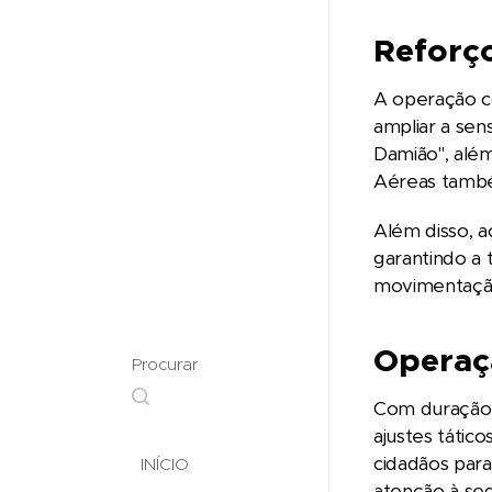
Reforço
A operação c
ampliar a sen
Damião", alé
Aéreas també
Além disso, a
garantindo a
movimentaçã
Operaç
Procurar
Com duração p
ajustes tátic
cidadãos par
INÍCIO
atenção à seg