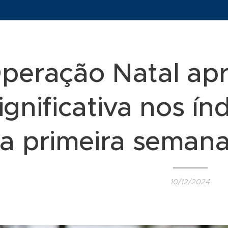
peração Natal ap
ignificativa nos ín
a primeira seman
10/12/2024