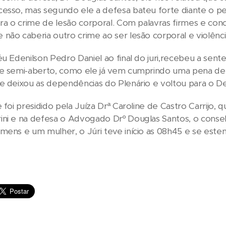
esso, mas segundo ele a defesa bateu forte diante o pe
ara o crime de lesão corporal. Com palavras firmes e con
não caberia outro crime ao ser lesão corporal e violênc
éu Edenilson Pedro Daniel ao final do juri,recebeu a se
me semi-aberto, como ele já vem cumprindo uma pena de
le deixou as dependências do Plenário e voltou para o 
e foi presidido pela Juíza Drª Caroline de Castro Carrij
ni e na defesa o Advogado Drº Douglas Santos, o conse
mens e um mulher, o Júri teve início as 08h45 e se este