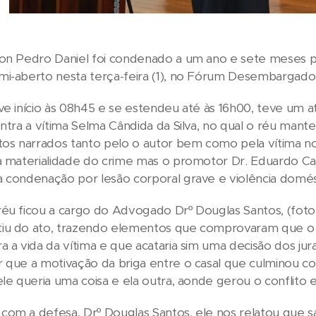
on Pedro Daniel foi condenado a um ano e sete meses pe
mi-aberto nesta terça-feira (1), no Fórum Desembargado
ve início às 08h45 e se estendeu até às 16h00, teve um a
ontra a vítima Selma Cândida da Silva, no qual o réu man
tos narrados tanto pelo o autor bem como pela vítima n
a materialidade do crime mas o promotor Dr. Eduardo Cabr
 condenação por lesão corporal grave e violência domés
éu ficou a cargo do Advogado Drº Douglas Santos, (foto)
iu do ato, trazendo elementos que comprovaram que o
a a vida da vítima e que acataria sim uma decisão dos ju
r que a motivação da briga entre o casal que culminou 
ele queria uma coisa e ela outra, aonde gerou o conflito 
om a defesa, Drº Douglas Santos, ele nos relatou que sai