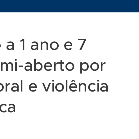
a 1 ano e 7
mi-aberto por
ral e violência
ca