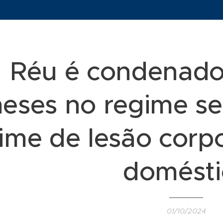
Réu é condenado 
eses no regime se
ime de lesão corpo
domésti
01/10/2024