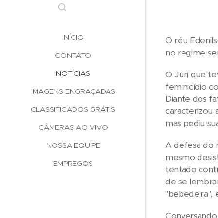
INÍCIO
O réu Edenils
no regime se
CONTATO
NOTÍCIAS
O Júri que te
feminicídio c
IMAGENS ENGRAÇADAS
Diante dos fa
CLASSIFICADOS GRÁTIS
caracterizou 
mas pediu sua
CÂMERAS AO VIVO
A defesa do r
NOSSA EQUIPE
mesmo desist
EMPREGOS
tentado contr
de se lembra
"bebedeira", 
Conversando c