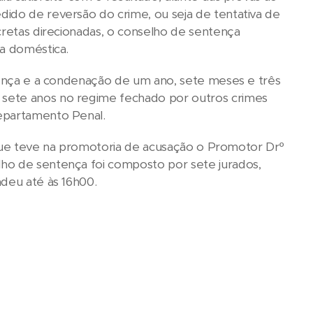
dido de reversão do crime, ou seja de tentativa de
cretas direcionadas, o conselho de sentença
ia doméstica.
ntença e a condenação de um ano, sete meses e três
 sete anos no regime fechado por outros crimes
Departamento Penal.
o, que teve na promotoria de acusação o Promotor Drº
lho de sentença foi composto por sete jurados,
ndeu até às 16h00.