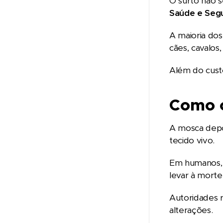
O surto não s
Saúde e Segu
A maioria do
cães, cavalos,
Além do cust
Como o
A mosca depos
tecido vivo.
Em humanos, o
levar à morte
Autoridades 
alterações.