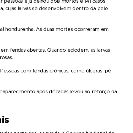
 pessoas e já deixou dois mortos e 141 casos
, cujas larvas se desenvolvem dentro da pele
pital hondurenha. As duas mortes ocorreram em
em feridas abertas. Quando eclodem, as larvas
rosas.
Pessoas com feridas crônicas, como úlceras, pé
O reaparecimento após décadas levou ao reforço da
is