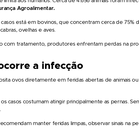
e limita aos humanos. Cerca de 4.656 animais foram inf
rança Agroalimentar.
s casos está em bovinos, que concentram cerca de 75% d
 cabras, ovelhas e aves.
o com tratamento, produtores enfrentam perdas na prod
corre a infecção
ita ovos diretamente em feridas abertas de animais ou 
s casos costumam atingir principalmente as pernas. Sem
.
recomendam manter feridas limpas, observar sinais na p