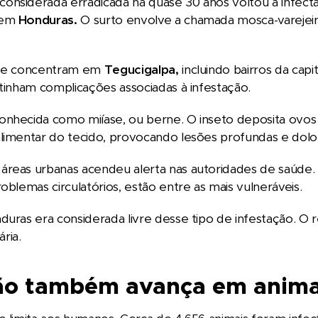
nsiderada erradicada há quase 30 anos voltou a infectar
 em
Honduras.
O surto envolve a chamada mosca-varejeira
 se concentram em
Tegucigalpa,
incluindo bairros da ca
 tinham complicações associadas à infestação.
nhecida como miíase, ou berne. O inseto deposita ovos 
limentar do tecido, provocando lesões profundas e dolo
reas urbanas acendeu alerta nas autoridades de saúde. 
roblemas circulatórios, estão entre as mais vulneráveis.
duras era considerada livre desse tipo de infestação. 
ária.
ão também avança em anima