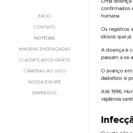
Uma doença co
confirmados
humana.
INÍCIO
CONTATO
Os registros
idosos que já
NOTÍCIAS
IMAGENS ENGRAÇADAS
A doença é co
passam a se a
CLASSIFICADOS GRÁTIS
O avanço em á
CÂMERAS AO VIVO
diabético e p
NOSSA EQUIPE
Até 1996, Hon
EMPREGOS
vigilância sanit
Infecç