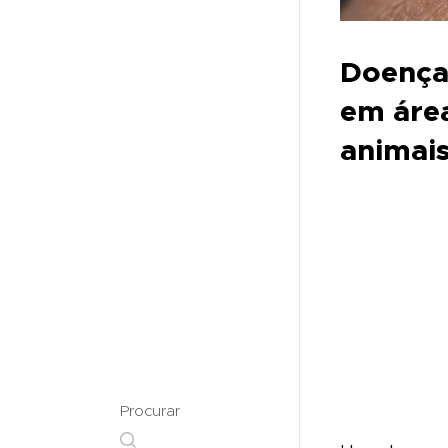
Doença 
em áre
animai
Procurar