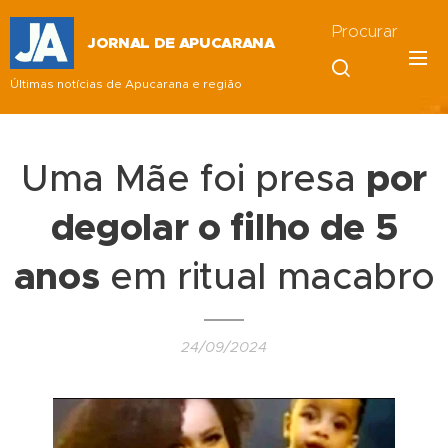
Procurar
JORNAL DE APUCARANA
Últimas notícias de Apucarana e região
Uma Mãe foi presa
por
degolar o filho de 5
anos
em ritual macabro
24/09/2024