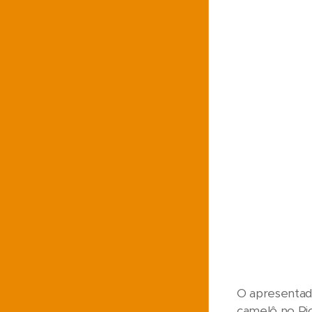
O apresentado
camelô no Rio