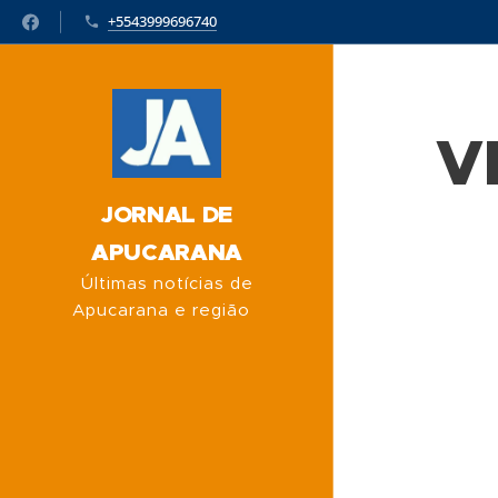
+5543999696740
V
JORNAL DE
APUCARANA
Últimas notícias de
Apucarana e região