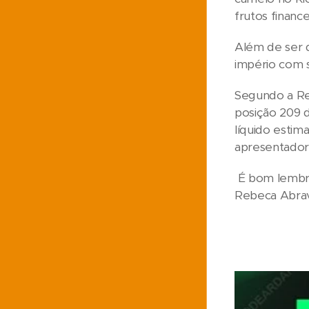
frutos finance
Além de ser 
império com s
Segundo a Rev
posição 209 d
líquido estim
apresentador
É bom lembrar 
Rebeca Abrava