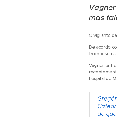
Vagner 
mas fal
O vigilante d
De acordo co
trombose na 
Vagner entrou
recentemente,
hospital de Ma
Gregór
Catedr
de que